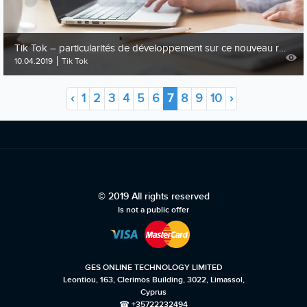
Tik Tok – particularités de développement sur ce nouveau réseau social
10.04.2019
Tik Tok
‹
1
2
3
4
5
6
7
8
9
10
›
© 2019 All rights reserved
Is not a public offer
GES ONLINE TECHNOLOGY LIMITED
Leontiou, 163, Clerimos Building, 3022, Limassol,
Cyprus
☎ +35722232494